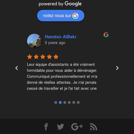
notez nous sur
Hamdan AlBakr
5 years ago
‹
›
Leur équipe d'assistants a été vraiment 
Nous s
r 
formidable pour nous aider à déménager. 
taux le
très 
Communiqué professionnellement et m'a 
L'équip
les 
donné de réelles attentes. Je n'ai jamais 
sans a
cessé de travailler et je l'ai fait avec une 
chaque
bonne attitude. Raj a pris le temps 
sécuri
d'emballer les objets pour s'assurer qu'ils 
entrepr
étaient protégés.Ils ne se sont pas 
que j'u
précipités ni n'ont pris de raccourcis. Les 
gars étaient également professionnels et 
très sympathiques. Je les recommanderais 
certainement. Cela valait chaque centime 